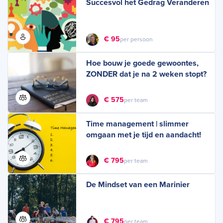
Succesvol het Gedrag Veranderen
€ 95
per persoon
Hoe bouw je goede gewoontes,
ZONDER dat je na 2 weken stopt?
€ 575
per team
Time management | slimmer
omgaan met je tijd en aandacht!
€ 795
per team
De Mindset van een Marinier
€ 795
per team