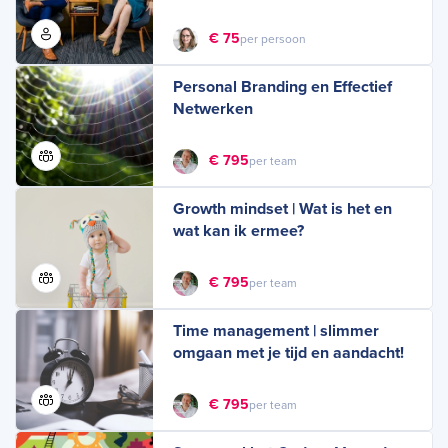
€ 75
per persoon
Personal Branding en Effectief
Netwerken
€ 795
per team
Growth mindset | Wat is het en
wat kan ik ermee?
€ 795
per team
Time management | slimmer
omgaan met je tijd en aandacht!
€ 795
per team