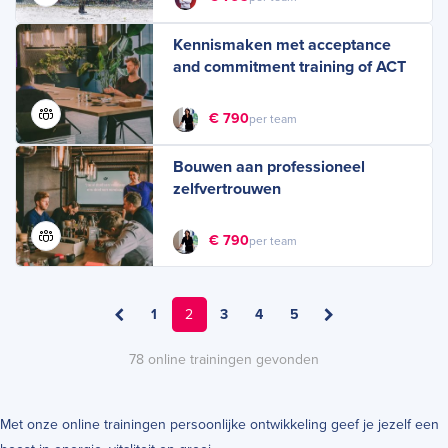
Kennismaken met acceptance
and commitment training of ACT
€ 790
per team
Bouwen aan professioneel
zelfvertrouwen
€ 790
per team
1
2
3
4
5
78 online trainingen gevonden
Met onze online trainingen persoonlijke ontwikkeling geef je jezelf een