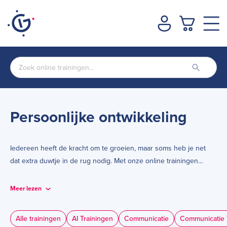
Persoonlijke ontwikkeling
Iedereen heeft de kracht om te groeien, maar soms heb je net
dat extra duwtje in de rug nodig. Met onze online trainingen
persoonlijke ontwikkeling geef je jezelf een boost in energie,
vitaliteit en groei. Je zoomt in op jezelf, herkent je valkuilen en
Meer lezen
leert hoe je deze kunt vermijden. Tegelijkertijd krijg je praktische
tools om je talenten te benutten en je prestaties naar een hoger
Alle trainingen
AI Trainingen
Communicatie
Communicatie 
niveau te tillen.
Bij tafelgasten.com vind je een breed scala aan