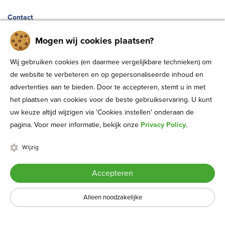
Contact
Stationsplein 3
Mogen wij cookies plaatsen?
8011 CW, Zwolle
Wij gebruiken cookies (en daarmee vergelijkbare technieken) om
038- 8539300
de website te verbeteren en op gepersonaliseerde inhoud en
advertenties aan te bieden. Door te accepteren, stemt u in met
info@tafelgasten.com
het plaatsen van cookies voor de beste gebruikservaring. U kunt
KVK: 80424651
uw keuze altijd wijzigen via 'Cookies instellen' onderaan de
pagina. Voor meer informatie, bekijk onze
Privacy Policy
.
Op de hoogte blijven?
Wijzig
Schrijf je in voor de nieuwsbrief
Accepteren
Alleen noodzakelijke
Inschrijven