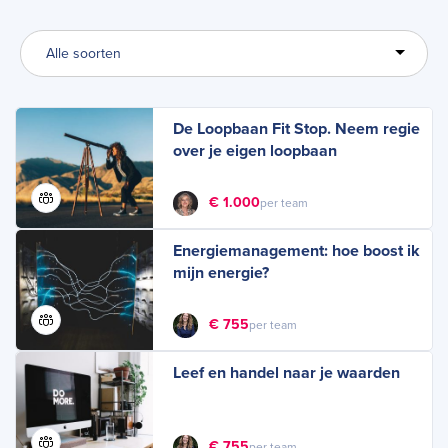
trainingen, van luchtige sessies over je persoonlijke ‘look’ tot
diepgaande trainingen op het gebied van time management en
mentale veerkracht. Wat ons uniek maakt? Onze trainingen zijn
kort, krachtig en volledig flexibel – zodat je leert op een manier
die bij jou past.
De Loopbaan Fit Stop. Neem regie
over je eigen loopbaan
€ 1.000
per team
Energiemanagement: hoe boost ik
mijn energie?
€ 755
per team
Leef en handel naar je waarden
€ 755
per team