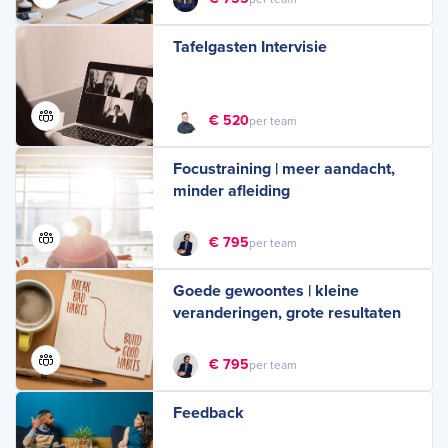
Tafelgasten Intervisie
€ 520
per team
Focustraining | meer aandacht,
minder afleiding
€ 795
per team
Goede gewoontes | kleine
veranderingen, grote resultaten
€ 795
per team
Feedback