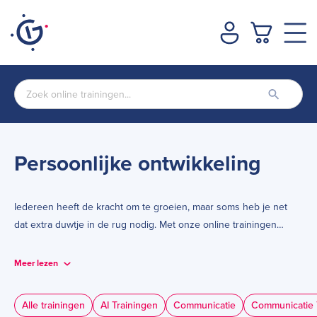
Persoonlijke ontwikkeling
Iedereen heeft de kracht om te groeien, maar soms heb je net
dat extra duwtje in de rug nodig. Met onze online trainingen
persoonlijke ontwikkeling geef je jezelf een boost in energie,
vitaliteit en groei. Je zoomt in op jezelf, herkent je valkuilen en
Meer lezen
leert hoe je deze kunt vermijden. Tegelijkertijd krijg je praktische
tools om je talenten te benutten en je prestaties naar een hoger
Alle trainingen
AI Trainingen
Communicatie
Communicatie 
niveau te tillen.
Bij tafelgasten.com vind je een breed scala aan