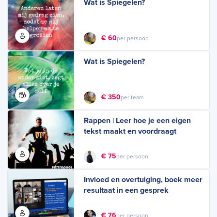
Wat is Spiegelen?
€ 60
per persoon
Wat is Spiegelen?
€ 350
per team
Rappen | Leer hoe je een eigen
tekst maakt en voordraagt
€ 75
per persoon
Invloed en overtuiging, boek meer
resultaat in een gesprek
€ 76
per persoon