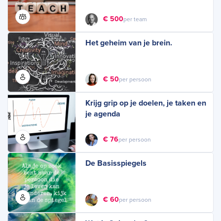
€ 500
per team
Het geheim van je brein.
€ 50
per persoon
Krijg grip op je doelen, je taken en
je agenda
€ 76
per persoon
De Basisspiegels
€ 60
per persoon