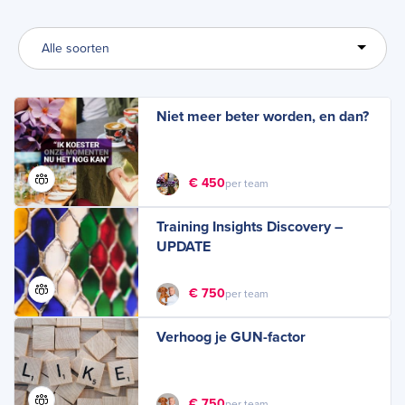
trainingen, van luchtige sessies over je persoonlijke ‘look’ tot
diepgaande trainingen op het gebied van time management en
mentale veerkracht. Wat ons uniek maakt? Onze trainingen zijn
kort, krachtig en volledig flexibel – zodat je leert op een manier
die bij jou past.
Niet meer beter worden, en dan?
€ 450
per team
Training Insights Discovery –
UPDATE
€ 750
per team
Verhoog je GUN-factor
€ 750
per team