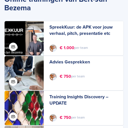
Bezema
SpreekKuur: de APK voor jouw
verhaal, pitch, presentatie etc
€ 1.000
per team
Advies Gesprekken
€ 750
per team
Training Insights Discovery –
UPDATE
€ 750
per team