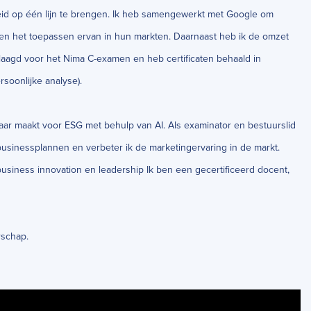
heid op één lijn te brengen. Ik heb samengewerkt met Google om
n en het toepassen ervan in hun markten. Daarnaast heb ik de omzet
slaagd voor het Nima C-examen en heb certificaten behaald in
rsoonlijke analyse).
klaar maakt voor ESG met behulp van AI. Als examinator en bestuurslid
 businessplannen en verbeter ik de marketingervaring in de markt.
business innovation en leadership Ik ben een gecertificeerd docent,
erschap.