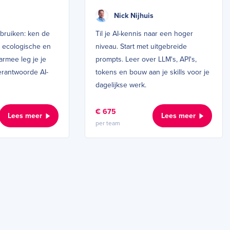
Nick Nijhuis
ebruiken: ken de
Til je AI-kennis naar een hoger
de ecologische en
niveau. Start met uitgebreide
armee leg je je
prompts. Leer over LLM's, API's,
erantwoorde AI-
tokens en bouw aan je skills voor je
dagelijkse werk.
€ 675
Lees meer
Lees meer
per team