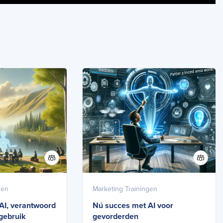
gen
Marketing Trainingen
AI, verantwoord
Nú succes met AI voor
gebruik
gevorderden