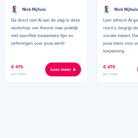
Nick Nijhuis
Nick Nijhuis
Ga direct met AI aan de slag in deze
Leer ethisch AI g
workshop: van theorie naar praktijk
risico's, begrijp 
met specifiek toepasbare tips en
sociale impact. Da
oefeningen voor jouw werk!
jouw basis voor v
toepassing.
€ 475
€ 475
Lees meer
per team
per team