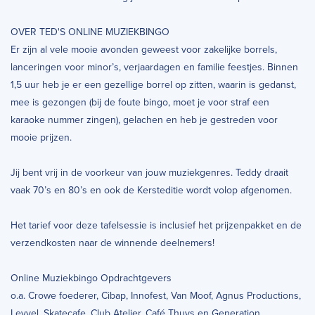
OVER TED'S ONLINE MUZIEKBINGO
Er zijn al vele mooie avonden geweest voor zakelijke borrels,
lanceringen voor minor’s, verjaardagen en familie feestjes. Binnen
1,5 uur heb je er een gezellige borrel op zitten, waarin is gedanst,
mee is gezongen (bij de foute bingo, moet je voor straf een
karaoke nummer zingen), gelachen en heb je gestreden voor
mooie prijzen.
Jij bent vrij in de voorkeur van jouw muziekgenres. Teddy draait
vaak 70’s en 80’s en ook de Kersteditie wordt volop afgenomen.
Het tarief voor deze tafelsessie is inclusief het prijzenpakket en de
verzendkosten naar de winnende deelnemers!
Online Muziekbingo Opdrachtgevers
o.a. Crowe foederer, Cibap, Innofest, Van Moof, Agnus Productions,
Levvel, Skatecafe, Club Atelier, Café Thuys en Generation