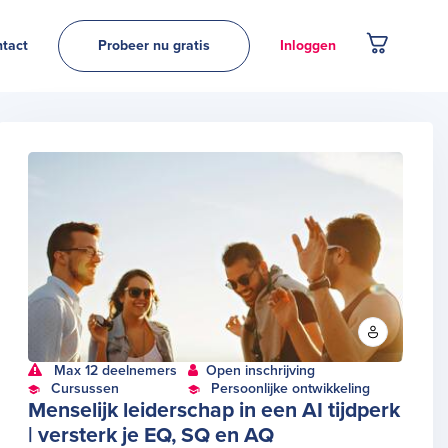
tact
Probeer nu gratis
Inloggen
Max 12 deelnemers
Open inschrijving
Cursussen
Persoonlijke ontwikkeling
Menselijk leiderschap in een AI tijdperk
| versterk je EQ, SQ en AQ