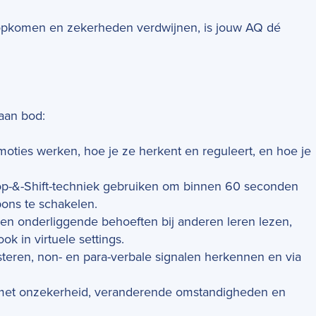
opkomen en zekerheden verdwijnen, is jouw AQ dé
aan bod:
emoties werken, hoe je ze herkent en reguleert, en hoe je
top-&-Shift-techniek gebruiken om binnen 60 seconden
pons te schakelen.
en en onderliggende behoeften bij anderen leren lezen,
 in virtuele settings.
isteren, non- en para-verbale signalen herkennen en via
an met onzekerheid, veranderende omstandigheden en