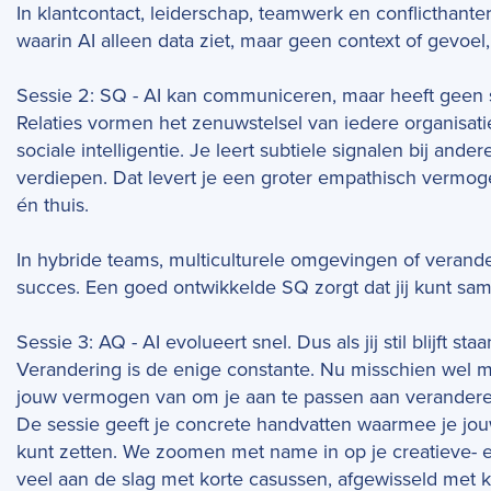
In klantcontact, leiderschap, teamwerk en conflicthanteri
waarin AI alleen data ziet, maar geen context of gevoel
Sessie 2: SQ - AI kan communiceren, maar heeft geen 
Relaties vormen het zenuwstelsel van iedere organisat
sociale intelligentie. Je leert subtiele signalen bij a
verdiepen. Dat levert je een groter empathisch verm
én thuis.
In hybride teams, multiculturele omgevingen of verander
succes. Een goed ontwikkelde SQ zorgt dat jij kunt s
Sessie 3: AQ - AI evolueert snel. Dus als jij stil blijft staa
Verandering is de enige constante. Nu misschien wel mee
jouw vermogen van om je aan te passen aan verandere
De sessie geeft je concrete handvatten waarmee je jouw 
kunt zetten. We zoomen met name in op je creatieve- e
veel aan de slag met korte casussen, afgewisseld met k