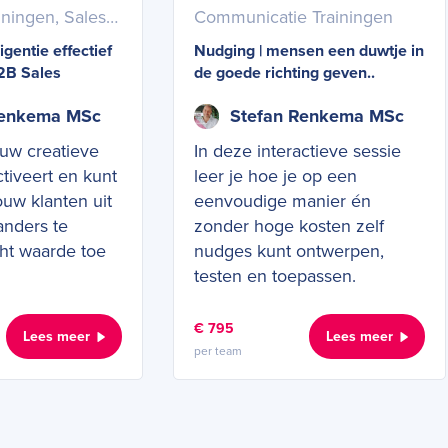
Marketing Trainingen, Sales Trainingen
Communicatie Trainingen
igentie effectief
Nudging | mensen een duwtje in
2B Sales
de goede richting geven..
Renkema MSc
Stefan Renkema MSc
ouw creatieve
In deze interactieve sessie
activeert en kunt
leer je hoe je op een
ouw klanten uit
eenvoudige manier én
anders te
zonder hoge kosten zelf
ht waarde toe
nudges kunt ontwerpen,
testen en toepassen.
€ 795
Lees meer
Lees meer
per team