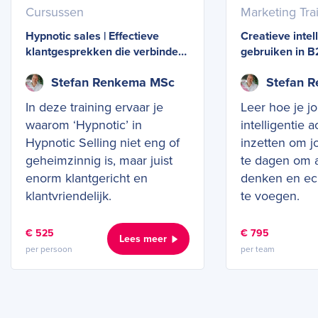
Cursussen
Hypnotic sales | Effectieve
Creatieve intell
klantgesprekken die verbinden
gebruiken in B
én overtuigen
Stefan Renkema MSc
Stefan 
In deze training ervaar je
Leer hoe je j
waarom ‘Hypnotic’ in
intelligentie 
Hypnotic Selling niet eng of
inzetten om j
geheimzinnig is, maar juist
te dagen om 
enorm klantgericht en
denken en ec
klantvriendelijk.
te voegen.
€ 525
€ 795
Lees meer
per persoon
per team