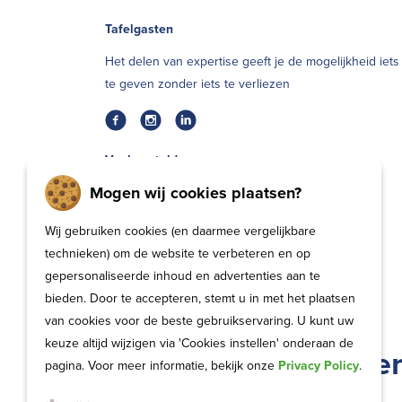
Tafelgasten
Het delen van expertise geeft je de mogelijkheid iets
te geven zonder iets te verliezen
Veel gestelde vragen
Mogen wij cookies plaatsen?
Algemene Voorwaarden
Algemene Voorwaarden Tafelgast
Wij gebruiken cookies (en daarmee vergelijkbare
technieken) om de website te verbeteren en op
Privacybeleid
gepersonaliseerde inhoud en advertenties aan te
bieden. Door te accepteren, stemt u in met het plaatsen
van cookies voor de beste gebruikservaring. U kunt uw
keuze altijd wijzigen via 'Cookies instellen' onderaan de
Op de hoogte blijve
pagina. Voor meer informatie, bekijk onze
Privacy Policy
.