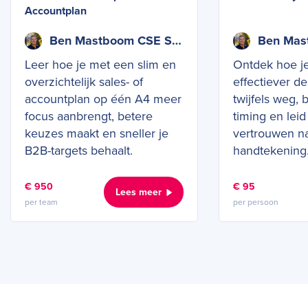
Accountplan
Ben Mastboom CSE SCPS
Leer hoe je met een slim en
Ontdek hoe je
overzichtelijk sales- of
effectiever de
accountplan op één A4 meer
twijfels weg, 
focus aanbrengt, betere
timing en lei
keuzes maakt en sneller je
vertrouwen na
B2B-targets behaalt.
handtekening
€ 950
€ 95
Lees meer
per team
per persoon