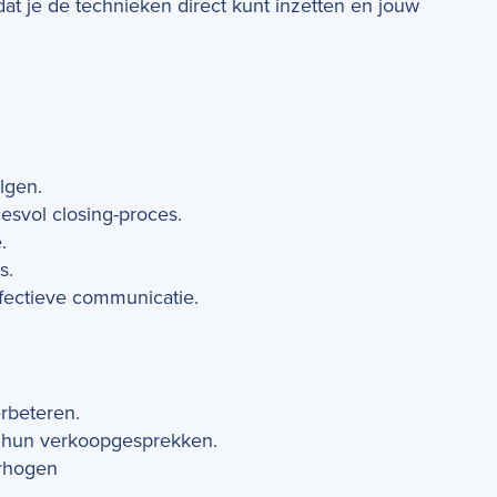
odat je de technieken direct kunt inzetten en jouw
lgen.
esvol closing-proces.
.
s.
fectieve communicatie.
erbeteren.
 hun verkoopgesprekken.
erhogen