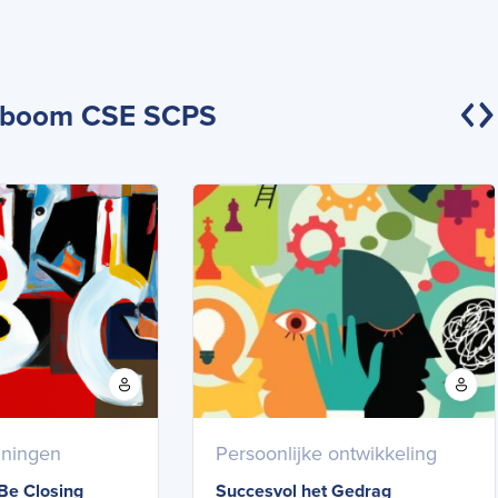
stboom CSE SCPS
iningen
Persoonlijke ontwikkeling
Be Closing
Succesvol het Gedrag