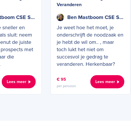
Veranderen
Ben Mastboom CSE SCPS
Ben Mastboom CSE SCPS
 sneller en
Je weet hoe het moet, je
als sluit: neem
onderschrijft de noodzaak en
benut de juiste
je hebt de wil om.. , maar
d prospects met
toch lukt het niet om
ar die
succesvol je gedrag te
.
veranderen. Herkenbaar?
€ 95
Lees meer
Lees meer
per persoon