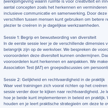
(werk)omgeving waarin ruimte is voor creativiteit en in
aantal concepten zoals het herkennen en verminderen
inclusieve communicatie en samenwerking. Door deze n
verschillen tussen mensen kunt gebruiken om betere r
plezier te creëren in je dagelijkse werkzaamheden.
Sessie 1: Begrip en bewustwording van diversiteit
In de eerste sessie leer je de verschillende dimensies 
belangrijk zijn op de werkvloer. We bespreken de voo
vooroordelen deze diversiteit kunnen ondermijnen. Da
vooroordelen kunt herkennen en aanpakken. We maken hi
Association Test (IAT) en groepsdiscussies om persoonli
Sessie 2: Gelijkheid en rechtvaardigheid in de praktijk
Waar veel trainingen zich vooral richten op het creër
sessie verder door te kijken naar rechtvaardigheid. Je l
hoe je beide kunt implementeren in beleid en praktijk
houden en je leert praktische strategieën om deze te 