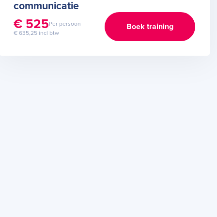
communicatie
€ 525
Per persoon
Boek training
€ 635,25 incl btw