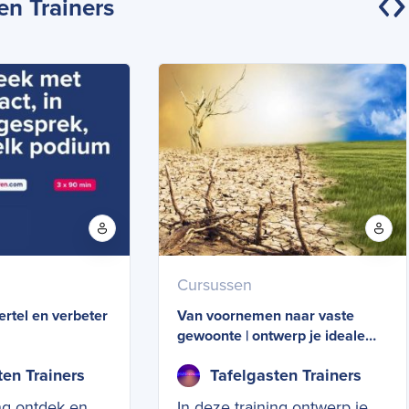
en Trainers
Cursussen
ertel en verbeter
Van voornemen naar vaste
gewoonte | ontwerp je ideale
werkritme
ten Trainers
Tafelgasten Trainers
ing ontdek en
In deze training ontwerp je