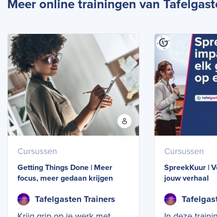
Meer online trainingen van Tafelgast
Cursussen
Cursussen
Getting Things Done | Meer
SpreekKuur | V
focus, meer gedaan krijgen
jouw verhaal
Tafelgasten Trainers
Tafelgas
Krijg grip op je werk met
In deze train