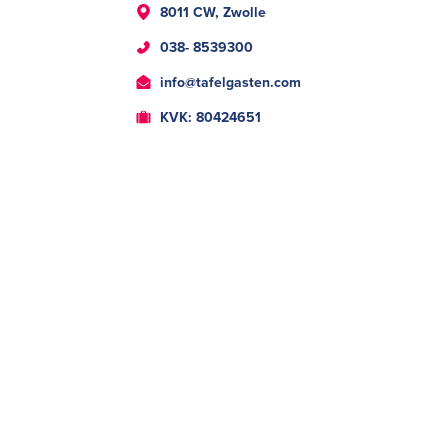
8011 CW, Zwolle
038- 8539300
info@tafelgasten.com
KVK: 80424651