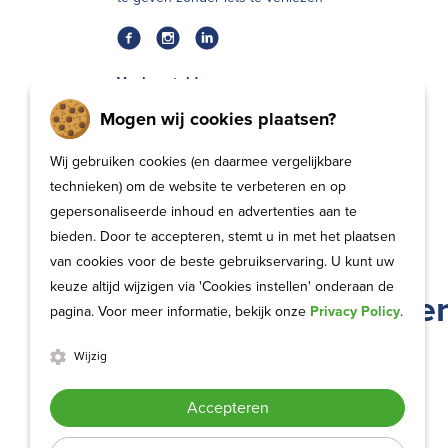
Veel gestelde vragen
Mogen wij cookies plaatsen?
Algemene Voorwaarden
Algemene Voorwaarden Tafelgast
Wij gebruiken cookies (en daarmee vergelijkbare
technieken) om de website te verbeteren en op
Privacybeleid
gepersonaliseerde inhoud en advertenties aan te
bieden. Door te accepteren, stemt u in met het plaatsen
van cookies voor de beste gebruikservaring. U kunt uw
keuze altijd wijzigen via 'Cookies instellen' onderaan de
Op de hoogte blijve
pagina. Voor meer informatie, bekijk onze
Privacy Policy
.
Wijzig
Schrijf je in voor de nieuwsbrief
Accepteren