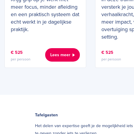
meer focus, minder afleiding
versterk je jo
en een praktisch systeem dat
verhaalkracht
echt werkt in je dagelijkse
meer impact,
praktijk.
overtuiging sp
setting.
€ 525
€ 525
Lees meer
per persoon
per persoon
Tafelgasten
Het delen van expertise geeft je de mogelijkheid iets
te geven zonder iets te verliezen